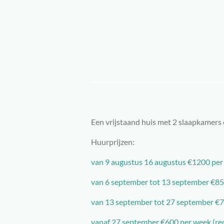
Ga
direct
naar
de
hoofdinhoud
Een vrijstaand huis met 2 slaapkamers 
Huurprijzen:
van 9 augustus 16 augustus €1200 pe
van 6 september tot 13 september €8
van 13 september tot 27 september €
vanaf 27 september €600 per week (rec