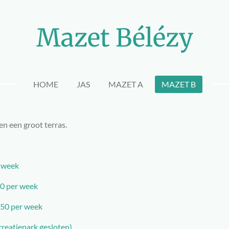
Mazet Bélézy
HOME
JAS
MAZET A
MAZET B
en een groot terras.
r week
50 per week
750 per week
reatiepark gesloten)